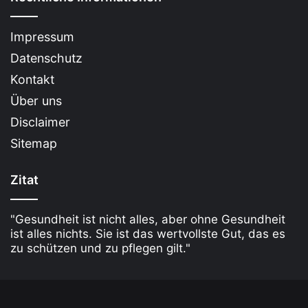
Socken anziehen nach Bandscheiben OP
[Bildinhalt mit KI erstellt]
Impressum
Das Wichtigste in Kürze:
Datenschutz
Kontakt
Nach einer Bandscheiben-OP sollte das
Über uns
Bücken vermieden werden, um den Rücken zu
Disclaimer
schonen.
Sitemap
Hilfsmittel wie Strumpfanziehhilfen erleichtern
das Anziehen von Socken.
Zitat
Geduld und kontinuierliches Training
unterstützen die Genesung.
"Gesundheit ist nicht alles, aber ohne Gesundheit
Alltagshilfen sind entscheidend für eine
ist alles nichts. Sie ist das wertvollste Gut, das es
zu schützen und zu pflegen gilt."
schnelle Rückkehr zur Normalität.
Alternative konservative
Behandlungsmethoden vor der OP prüfen.