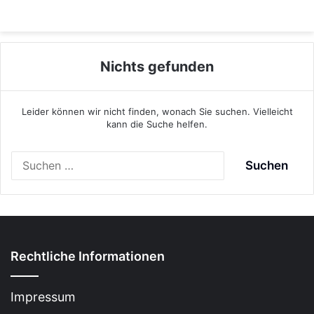
Nichts gefunden
Leider können wir nicht finden, wonach Sie suchen. Vielleicht
kann die Suche helfen.
S
u
c
h
e
n
n
Rechtliche Informationen
a
c
h
Impressum
: